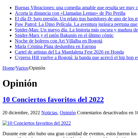
Buenas Vibraciones: una comedia amable que resulta ser muy c
Acorta la distancia con «Llamadas Lentas» de Pio Perilla
El día D: bajo presión. Un relato tras bastidores de uno de los 
Paw Patrol: La Dino Película. La aventura jurásica perruna que
Spider-Man: Un nuevo día. La historia más oscura y madura de l
Spider-Marx y el ratón Bakunin en el último cómic
Noche de boleros con Ari Villalba en Bogotá
María Cristina Plata deslumbra en Europa
Cartel de artistas del La Magdalena Fest 2026 en Honda
Cypress Hill vuelve a Bogotá: la banda que acercó el hip hop 
Home
/
Varios
/
Opinión
Opinión
10 Conciertos favoritos del 2022
20 diciembre, 2022
Noticias
,
Opinión
Comentarios desactivados
en 10
Durante este año hubo una gran cantidad de eventos, estos fueron los 