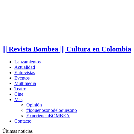
||| Revista Bombea ||| Cultura en Colombia
Lanzamientos
Actualidad
Entrevistas
Eventos
Multimedia
Teatro
Cine
Más
Opinión
#loquenosonodeloquesono
ExperienciaBOMBEA
Contacto
Últimas noticias