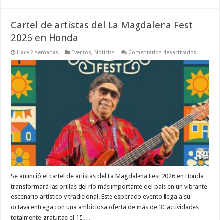
Cartel de artistas del La Magdalena Fest
2026 en Honda
en
Hace 2 semanas
Eventos
,
Noticias
Comentarios desactivados
Cartel
de
artistas
del
La
Magdale
Fest
2026
en
Honda
Se anunció el cartel de artistas del La Magdalena Fest 2026 en Honda
transformará las orillas del río más importante del país en un vibrante
escenario artístico y tradicional. Este esperado evento llega a su
octava entrega con una ambiciosa oferta de más de 30 actividades
totalmente gratuitas el 15 …