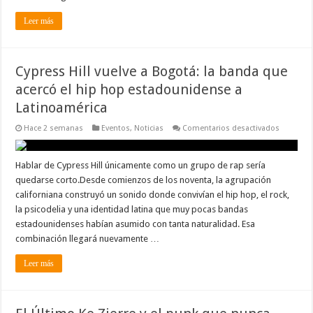
Leer más
Cypress Hill vuelve a Bogotá: la banda que
acercó el hip hop estadounidense a
Latinoamérica
en
Hace 2 semanas
Eventos
,
Noticias
Comentarios desactivados
Cypress
Hill
vuelve
a
Hablar de Cypress Hill únicamente como un grupo de rap sería
Bogotá:
quedarse corto.Desde comienzos de los noventa, la agrupación
la
banda
californiana construyó un sonido donde convivían el hip hop, el rock,
que
la psicodelia y una identidad latina que muy pocas bandas
acercó
el
estadounidenses habían asumido con tanta naturalidad. Esa
hip
hop
combinación llegará nuevamente …
estadoun
a
Leer más
Latinoam