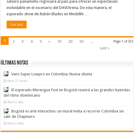
salsero panameño regresará al país para ofrecer un espectáculo
inolvidable en el escenario del DAVIArena. De esta manera, el
esperado show de Rubén Blades en Medellín …
Leer más
1
2
3
4
5
»
10
20
30
...
Page 1 of 322
Last »
Últimas notas
Vans Super Lowpro en Colombia: Nueva silueta
Hace 21 horas
El esperado Merengue Fest en Bogotá reunirá a las grandes leyendas
del ritmo dominicano
Hace 2 días
Bogotá es arte interactivo: un mural invita a recorrer Colombia sin
salir de Chapinero
Hace 2 días