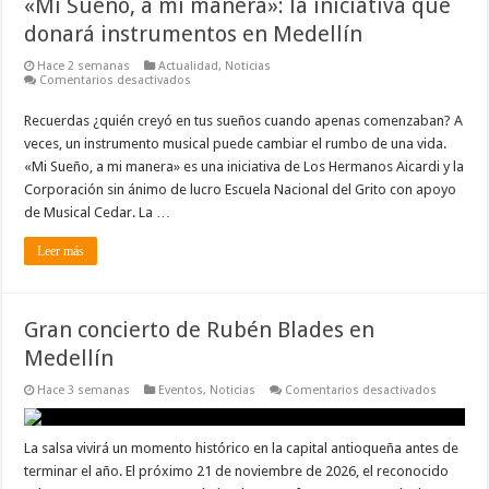
«Mi Sueño, a mi manera»: la iniciativa que
donará instrumentos en Medellín
Hace 2 semanas
Actualidad
,
Noticias
en
Comentarios desactivados
«Mi
Sueño,
Recuerdas ¿quién creyó en tus sueños cuando apenas comenzaban? A
a
mi
veces, un instrumento musical puede cambiar el rumbo de una vida.
manera»:
la
«Mi Sueño, a mi manera» es una iniciativa de Los Hermanos Aicardi y la
iniciativa
Corporación sin ánimo de lucro Escuela Nacional del Grito con apoyo
que
donará
de Musical Cedar. La …
instrumentos
en
Medellín
Leer más
Gran concierto de Rubén Blades en
Medellín
en
Hace 3 semanas
Eventos
,
Noticias
Comentarios desactivados
Gran
concierto
de
Rubén
La salsa vivirá un momento histórico en la capital antioqueña antes de
Blades
terminar el año. El próximo 21 de noviembre de 2026, el reconocido
en
Medellín