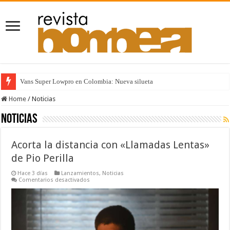
Vans Super Lowpro en Colombia: Nueva silueta
Home
/
Noticias
Noticias
Acorta la distancia con «Llamadas Lentas»
de Pio Perilla
Hace 3 días
Lanzamientos
,
Noticias
en
Comentarios desactivados
Acorta
la
distancia
con
«Llamadas
Lentas»
de