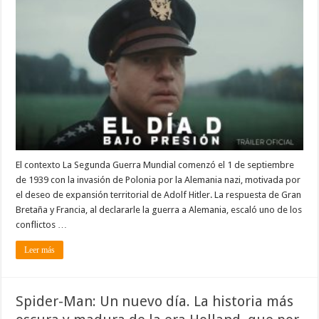
día
D:
bajo
presión.
Un
relato
tras
bastidores
de
uno
de
los
momentos
más
relevantes
de
la
historia
El contexto La Segunda Guerra Mundial comenzó el 1 de septiembre
de 1939 con la invasión de Polonia por la Alemania nazi, motivada por
el deseo de expansión territorial de Adolf Hitler. La respuesta de Gran
Bretaña y Francia, al declararle la guerra a Alemania, escaló uno de los
conflictos …
Leer más
Spider-Man: Un nuevo día. La historia más