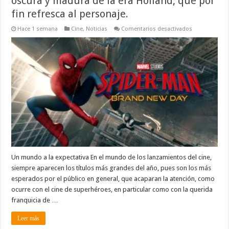
oscura y madura de la era Holland, que por
fin refresca al personaje.
en
Hace 1 semana
Cine
,
Noticias
Comentarios desactivados
Spider-
Man:
Un
nuevo
día.
La
historia
más
oscura
y
madura
de
la
era
Holland,
que
por
fin
refresca
Un mundo a la expectativa En el mundo de los lanzamientos del cine,
al
siempre aparecen los títulos más grandes del año, pues son los más
personaje.
esperados por el público en general, que acaparan la atención, como
ocurre con el cine de superhéroes, en particular como con la querida
franquicia de …
Leer más