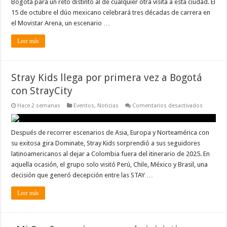
Bogotá para un reto distinto al de cualquier otra visita a esta ciudad. El
2026?
15 de octubre el dúo mexicano celebrará tres décadas de carrera en
el Movistar Arena, un escenario …
Leer más
Stray Kids llega por primera vez a Bogotá
con StrayCity
en
Hace 2 semanas
Eventos
,
Noticias
Comentarios desactivados
Stray
Kids
llega
por
Después de recorrer escenarios de Asia, Europa y Norteamérica con
primera
su exitosa gira Dominate, Stray Kids sorprendió a sus seguidores
vez
a
latinoamericanos al dejar a Colombia fuera del itinerario de 2025. En
Bogotá
aquella ocasión, el grupo solo visitó Perú, Chile, México y Brasil, una
con
StrayCity
decisión que generó decepción entre las STAY …
Leer más