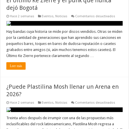
El Último Ke Zierre y el punk que nunca
dejó Bogotá
en
Hace 2 semanas
Eventos
,
Noticias
Comentarios desactivados
El
Último
Ke
Zierre
Hay bandas cuya historia se mide por discos vendidos. Otras se miden
y
por la cantidad de generaciones que han aprendido sus canciones en
el
punk
pequeños bares, toques en bares de dudosa reputación o casetes
que
grabados entre amigos (si, aún muchos tenemos estos casetes). El
nunca
dejó
Último Ke Zierre pertenece claramente al segundo …
Bogotá
Leer más
¿Puede Plastilina Mosh llenar un Arena en
2026?
en
Hace 2 semanas
Eventos
,
Noticias
Comentarios desactivados
¿Puede
Plastilina
Mosh
llenar
Treinta años después de irrumpir con una de las propuestas más
un
inclasificables del rock latinoamericano, Plastilina Mosh regresa a
Arena
en