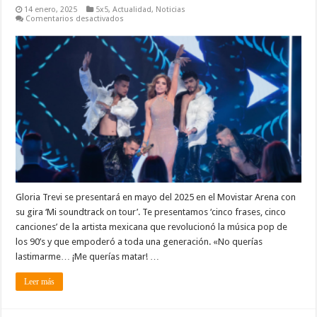
14 enero, 2025
5x5
,
Actualidad
,
Noticias
en
Comentarios desactivados
Cinco
frases,
cinco
canciones:
Gloria
Trevi
Gloria Trevi se presentará en mayo del 2025 en el Movistar Arena con
su gira ‘Mi soundtrack on tour’. Te presentamos ‘cinco frases, cinco
canciones’ de la artista mexicana que revolucionó la música pop de
los 90’s y que empoderó a toda una generación. «No querías
lastimarme… ¡Me querías matar! …
Leer más