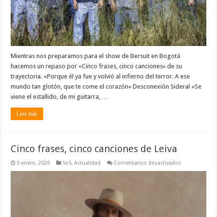
Mientras nos preparamos para el show de Bersuit en Bogotá
hacemos un repaso por «Cinco frases, cinco canciones» de su
trayectoria. «Porque él ya fue y volvió al infierno del terror. A ese
mundo tan glotón, que te come el corazón» Desconexión Sideral «Se
viene el estallido, de mi guitarra, …
Leer más
Cinco frases, cinco canciones de Leiva
en
5 enero, 2026
5x5
,
Actualidad
Comentarios desactivados
Cinco
frases,
cinco
canciones
de
Leiva