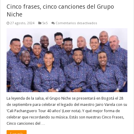
Cinco frases, cinco canciones del Grupo
Niche
en
27 agosto, 2024
5x5
Comentarios desactivados
Cinco
frases,
cinco
canciones
del
Grupo
Niche
La leyenda de la salsa, el Grupo Niche se presentará en Bogotá el 28
de septiembre para celebrar el legado del maestro Jairo Varela con su
‘Cali Pachanguero Tour 40 años’ (Leer nota). Y qué mejor forma de
celebrar que recordando su música. Estás son nuestras Cinco Frases,
Cinco canciones del …