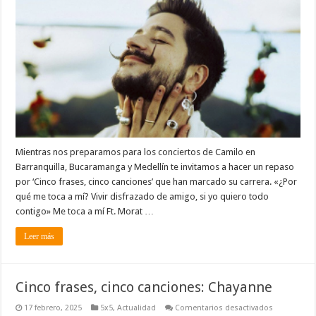
cinco
canciones
de
Camilo
Mientras nos preparamos para los conciertos de Camilo en
Barranquilla, Bucaramanga y Medellín te invitamos a hacer un repaso
por ‘Cinco frases, cinco canciones’ que han marcado su carrera. «¿Por
qué me toca a mí? Vivir disfrazado de amigo, si yo quiero todo
contigo» Me toca a mí Ft. Morat …
Leer más
Cinco frases, cinco canciones: Chayanne
en
17 febrero, 2025
5x5
,
Actualidad
Comentarios desactivados