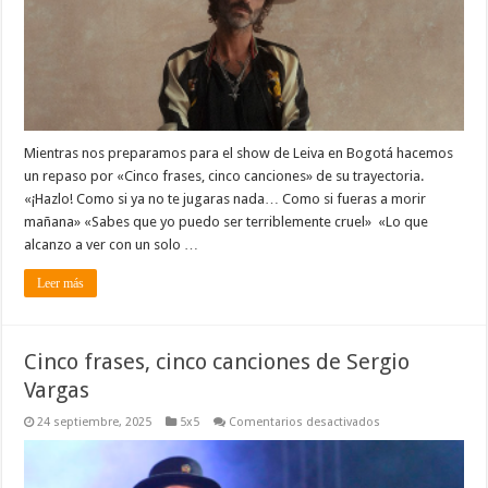
Mientras nos preparamos para el show de Leiva en Bogotá hacemos
un repaso por «Cinco frases, cinco canciones» de su trayectoria.
«¡Hazlo! Como si ya no te jugaras nada… Como si fueras a morir
mañana» «Sabes que yo puedo ser terriblemente cruel» «Lo que
alcanzo a ver con un solo …
Leer más
Cinco frases, cinco canciones de Sergio
Vargas
en
24 septiembre, 2025
5x5
Comentarios desactivados
Cinco
frases,
cinco
canciones