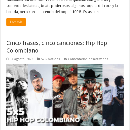
sonoridades latinas, beats poderosos, algunos toques del rock y la
balada, pero con la escencia del pop al 100%. Estas son …
Leer más
Cinco frases, cinco canciones: Hip Hop
Colombiano
en
14 agosto, 2023
5x5
,
Noticias
Comentarios desactivados
Cinco
frases,
cinco
canciones:
Hip
Hop
Colombiano