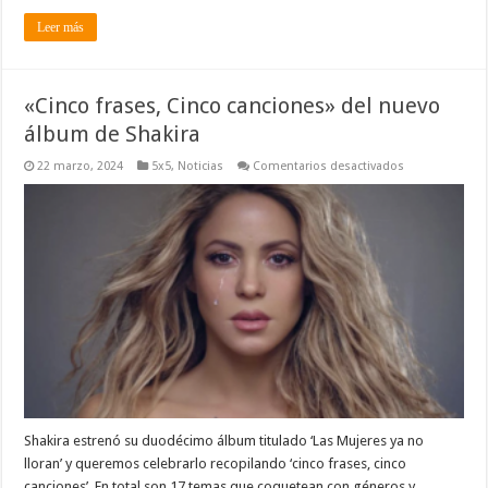
Leer más
«Cinco frases, Cinco canciones» del nuevo
álbum de Shakira
en
22 marzo, 2024
5x5
,
Noticias
Comentarios desactivados
«Cinco
frases,
Cinco
canciones»
del
nuevo
álbum
de
Shakira
Shakira estrenó su duodécimo álbum titulado ‘Las Mujeres ya no
lloran’ y queremos celebrarlo recopilando ‘cinco frases, cinco
canciones’. En total son 17 temas que coquetean con géneros y