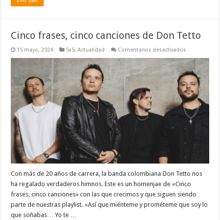
Leer más
Cinco frases, cinco canciones de Don Tetto
en
15 mayo, 2024
5x5
,
Actualidad
Comentarios desactivados
Cinco
frases,
cinco
canciones
de
Don
Tetto
Con más de 20 años de carrera, la banda colombiana Don Tetto nos
ha regalado verdaderos himnos. Este es un homenjae de «Cinco
frases, cinco canciones» con las que crecimos y que siguen siendo
parte de nuestras playlist. «Así que miénteme y prométeme que soy lo
que soñabas… Yo te …