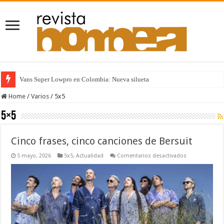
Vans Super Lowpro en Colombia: Nueva silueta
Home
/
Varios
/
5x5
5×5
Cinco frases, cinco canciones de Bersuit
en
5 mayo, 2026
5x5
,
Actualidad
Comentarios desactivados
Cinco
frases,
cinco
canciones
de
Bersuit