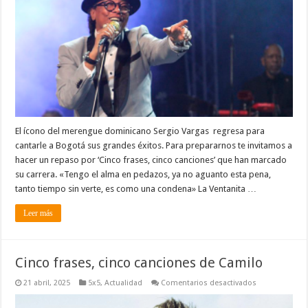
de
Sergio
Vargas
El ícono del merengue dominicano Sergio Vargas regresa para
cantarle a Bogotá sus grandes éxitos. Para prepararnos te invitamos a
hacer un repaso por ‘Cinco frases, cinco canciones’ que han marcado
su carrera. «Tengo el alma en pedazos, ya no aguanto esta pena,
tanto tiempo sin verte, es como una condena» La Ventanita …
Leer más
Cinco frases, cinco canciones de Camilo
en
21 abril, 2025
5x5
,
Actualidad
Comentarios desactivados
Cinco
frases,