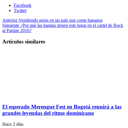
Facebook
Twitter
Anterior
Vendiendo peras en un país que come bananos
Siguiente
¿Por qué las bandas tienen este lugar en el cartel de Rock
al Parque 2016?
Artículos similares
El esperado Merengue Fest en Bogotá reunirá a las
grandes leyendas del ritmo dominicano
Hace 2 días