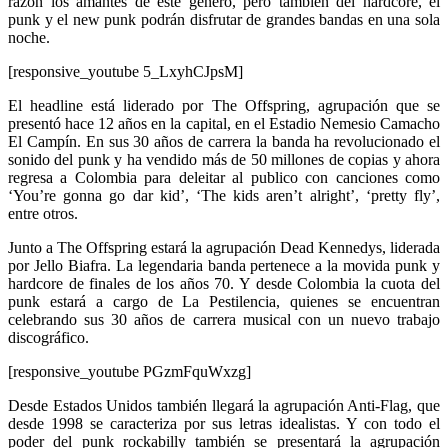
razón los amantes de éste género, pero también del hardcore, el
punk y el new punk podrán disfrutar de grandes bandas en una sola
noche.
[responsive_youtube 5_LxyhCJpsM]
El headline está liderado por The Offspring, agrupación que se
presentó hace 12 años en la capital, en el Estadio Nemesio Camacho
El Campín. En sus 30 años de carrera la banda ha revolucionado el
sonido del punk y ha vendido más de 50 millones de copias y ahora
regresa a Colombia para deleitar al publico con canciones como
‘You’re gonna go dar kid’, ‘The kids aren’t alright’, ‘pretty fly’,
entre otros.
Junto a The Offspring estará la agrupación Dead Kennedys, liderada
por Jello Biafra. La legendaria banda pertenece a la movida punk y
hardcore de finales de los años 70. Y desde Colombia la cuota del
punk estará a cargo de La Pestilencia, quienes se encuentran
celebrando sus 30 años de carrera musical con un nuevo trabajo
discográfico.
[responsive_youtube PGzmFquWxzg]
Desde Estados Unidos también llegará la agrupación Anti-Flag, que
desde 1998 se caracteriza por sus letras idealistas. Y con todo el
poder del punk rockabilly también se presentará la agrupación