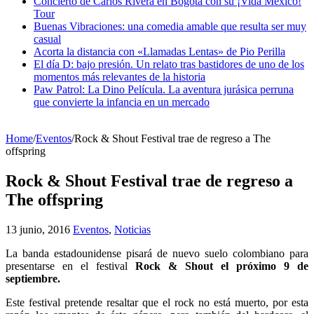
Concierto de Carlos Rivera en Bogotá con su ¡Vida México!
Tour
Buenas Vibraciones: una comedia amable que resulta ser muy
casual
Acorta la distancia con «Llamadas Lentas» de Pio Perilla
El día D: bajo presión. Un relato tras bastidores de uno de los
momentos más relevantes de la historia
Paw Patrol: La Dino Película. La aventura jurásica perruna
que convierte la infancia en un mercado
Home
/
Eventos
/
Rock & Shout Festival trae de regreso a The
offspring
Rock & Shout Festival trae de regreso a
The offspring
13 junio, 2016
Eventos
,
Noticias
La banda estadounidense pisará de nuevo suelo colombiano para
presentarse en el festival
Rock & Shout el próximo 9 de
septiembre.
Este festival pretende resaltar que el rock no está muerto, por esta