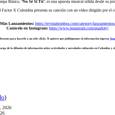
Nanpa Básico,
‘No Sé Si Tú’
, es una apuesta musical sólida desde su pr
 del Factor X Colombia presenta su canción con un vídeo dirigido por e
Más Lanzamientos:
https://revistabombea.com/category/lanzamientos
Conócelo en Instagram:
https://www.instagram.com/anarkity/
s botones para hacerlo a un sólo click). Si quieres que publiquemos tú información ingresa
Aqu
carga de la difusión de información sobre actividades y novedades culturales en Colombia y
do
)
o, 2026
026