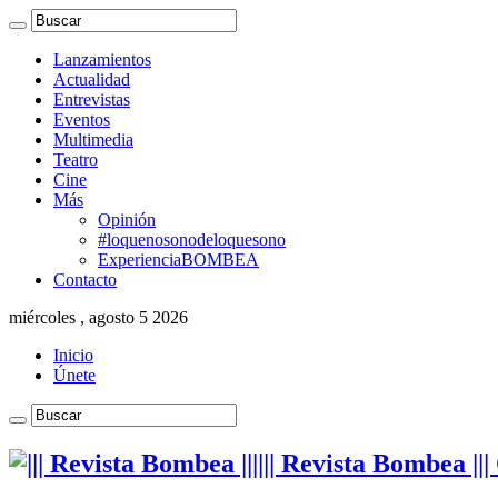
Lanzamientos
Actualidad
Entrevistas
Eventos
Multimedia
Teatro
Cine
Más
Opinión
#loquenosonodeloquesono
ExperienciaBOMBEA
Contacto
miércoles , agosto 5 2026
Inicio
Únete
||| Revista Bombea ||