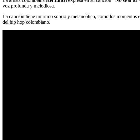
La artista colombiana
Kei Linch
expresa en su canción
‘No sé si tú’
voz profunda y melodiosa.
La canción tiene un ritmo sobrio y melancólico, como los momentos en
del hip hop colombiano.