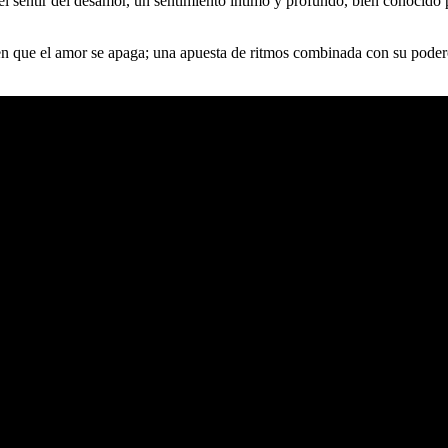
el sentir del desamor, un sentimiento íntimo y profundo, bien conocid
 que el amor se apaga; una apuesta de ritmos combinada con su poderos