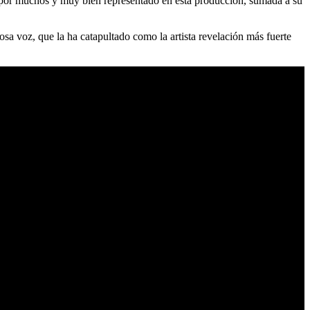
o por muchos y muy bien representado en esta producción, sumada a su
a voz, que la ha catapultado como la artista revelación más fuerte