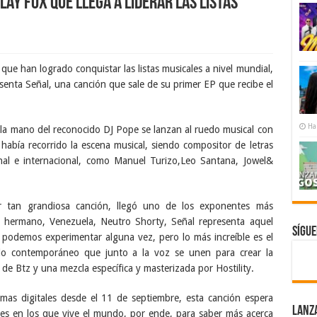
lay Fox que llega a liderar las listas
 que han logrado conquistar las listas musicales a nivel mundial,
esenta Señal, una canción que sale de su primer EP que recibe el
Ha
e la mano del reconocido DJ Pope se lanzan al ruedo musical con
 había recorrido la escena musical, siendo compositor de letras
nal e internacional, como Manuel Turizo,Leo Santana, Jowel&
ar tan grandiosa canción, llegó uno de los exponentes más
s hermano, Venezuela, Neutro Shorty, Señal representa aquel
Sígu
 podemos experimentar alguna vez, pero lo más increíble es el
do contemporáneo que junto a la voz se unen para crear la
 de Btz y una mezcla específica y masterizada por Hostility.
rmas digitales desde el 11 de septiembre, esta canción espera
Lanz
iles en los que vive el mundo, por ende, para saber más acerca