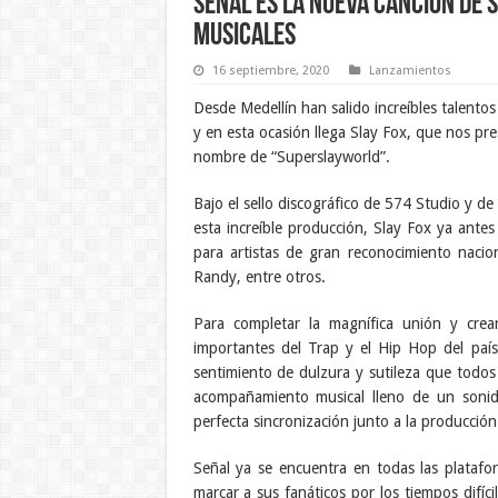
Señal es la nueva canción de S
musicales
16 septiembre, 2020
Lanzamientos
Desde Medellín han salido increíbles talentos
y en esta ocasión llega Slay Fox, que nos pr
nombre de “Superslayworld”.
Bajo el sello discográfico de 574 Studio y d
esta increíble producción, Slay Fox ya antes
para artistas de gran reconocimiento nacio
Randy, entre otros.
Para completar la magnífica unión y cre
importantes del Trap y el Hip Hop del paí
sentimiento de dulzura y sutileza que todos
acompañamiento musical lleno de un soni
perfecta sincronización junto a la producción
Señal ya se encuentra en todas las platafo
marcar a sus fanáticos por los tiempos difíc