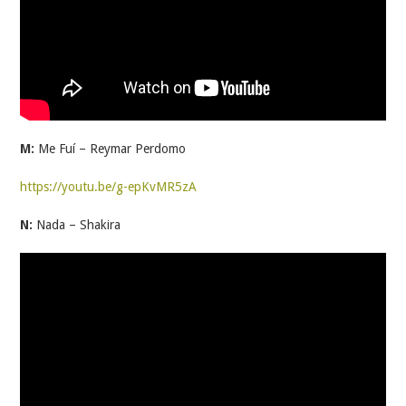
M:
Me Fuí – Reymar Perdomo
https://youtu.be/g-epKvMR5zA
N:
Nada – Shakira