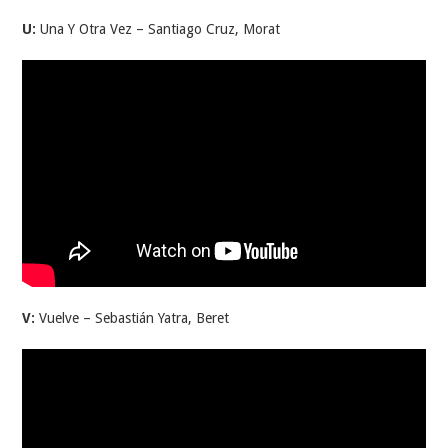
U:
Una Y Otra Vez – Santiago Cruz, Morat
V:
Vuelve – Sebastián Yatra, Beret