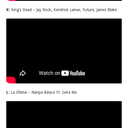
K:
King’s Dead – Jay Rock, Kendrick Lamar, Future, James Blake
L:
La Última – Nanpa Básico Ft. Gera Mx