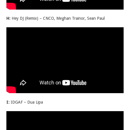
H:
Hey DJ (Remix) – CNCO, Meghan Trainor, Sean Paul
I:
IDGAF – Dua Lipa