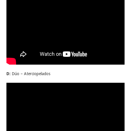
D:
Dúo – Aterciopelados