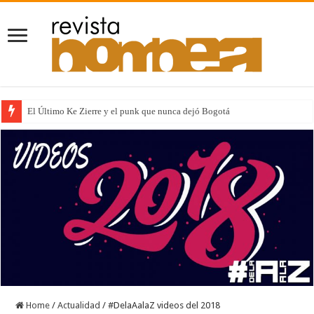
El Último Ke Zierre y el punk que nunca dejó Bogotá
Home
/
Actualidad
/
#DelaAalaZ videos del 2018