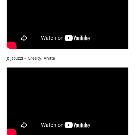
J:
Jacuzzi – Greeicy, Anitta