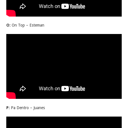
O:
On Top – Esteman
P:
Pa Dentro – Juanes