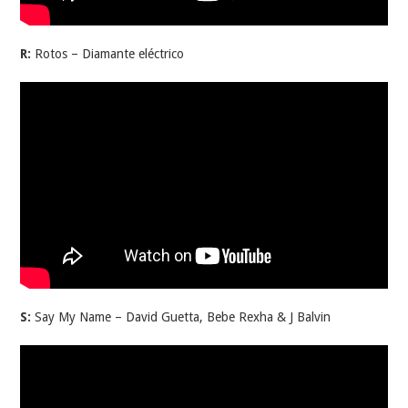
R:
Rotos – Diamante eléctrico
S:
Say My Name – David Guetta, Bebe Rexha & J Balvin