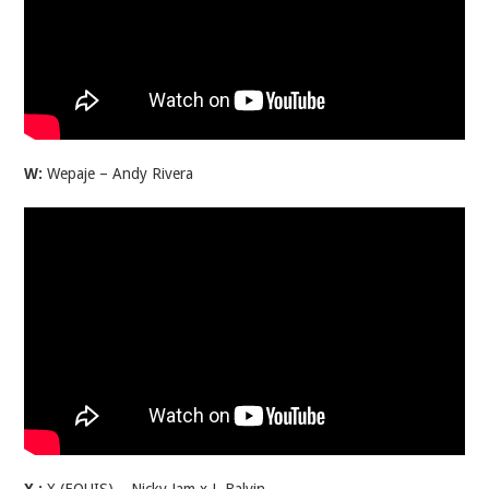
W:
Wepaje – Andy Rivera
X :
X (EQUIS) – Nicky Jam x J. Balvin