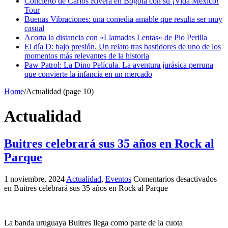
Concierto de Carlos Rivera en Bogotá con su ¡Vida México!
Tour
Buenas Vibraciones: una comedia amable que resulta ser muy
casual
Acorta la distancia con «Llamadas Lentas» de Pio Perilla
El día D: bajo presión. Un relato tras bastidores de uno de los
momentos más relevantes de la historia
Paw Patrol: La Dino Película. La aventura jurásica perruna
que convierte la infancia en un mercado
Home
/
Actualidad (page 10)
Actualidad
Buitres celebrará sus 35 años en Rock al
Parque
1 noviembre, 2024
Actualidad
,
Eventos
Comentarios desactivados
en Buitres celebrará sus 35 años en Rock al Parque
La banda uruguaya Buitres llega como parte de la cuota