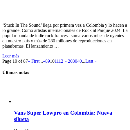
‘Stuck In The Sound’ llega por primera vez a Colombia y lo hacen a
lo grande: Como artistas internacionales de Rock al Parque 2024. La
popular banda de indie rock francesa suma varios miles de oyentes
en nuestro país y más de 280 millones de reproducciones en
plataformas. El lanzamiento …
Leer más
Page 10 of 87
« First
...
«
8
9
10
11
12
»
20
30
40
...
Last »
Últimas notas
Vans Super Lowpro en Colombia: Nueva
silueta