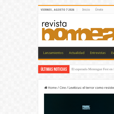
Inicio
Únete
VIERNES , AGOSTO 7 2026
Lanzamientos
Actualidad
Entrevistas
E
Últimas noticias
Bogotá es arte interactivo: un 
Home
/
Cine
/
Leviticus: el terror como resist