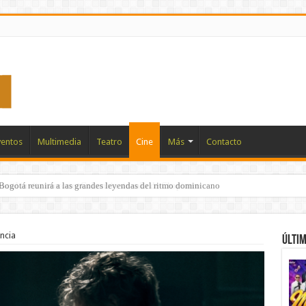
ventos
Multimedia
Teatro
Cine
Más
Contacto
mural invita a recorrer Colombia sin salir de Chapinero
encia
Últim