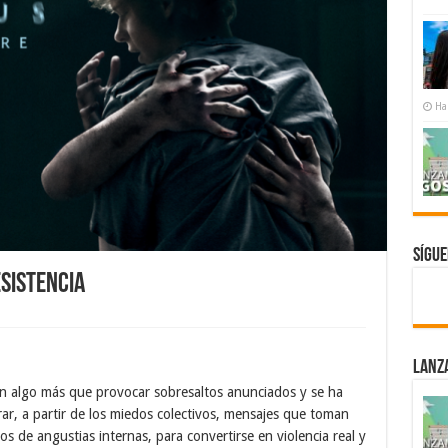
Ha
Sígu
esistencia
Lanz
 en algo más que provocar sobresaltos anunciados y se ha
rar, a partir de los miedos colectivos, mensajes que toman
s de angustias internas, para convertirse en violencia real y