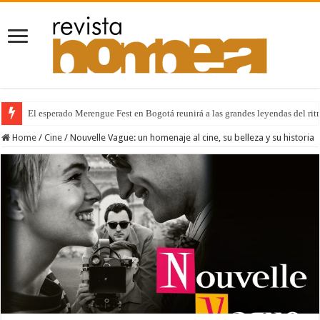
El esperado Merengue Fest en Bogotá reunirá a las grandes leyendas del r
Bogotá es arte interactivo: un mural invita a recorrer Colombia sin salir de
Home
/
Cine
/
Nouvelle Vague: un homenaje al cine, su belleza y su historia