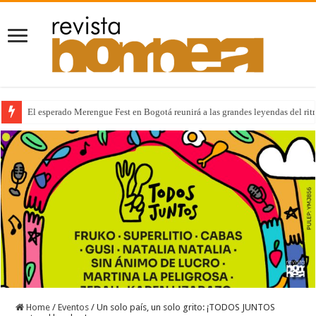
El esperado Merengue Fest en Bogotá reunirá a las grandes leyendas del r
Home
/
Eventos
/
Un solo país, un solo grito: ¡TODOS JUNTOS