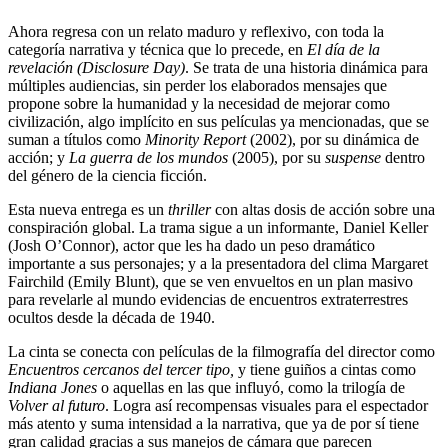
Ahora regresa con un relato maduro y reflexivo, con toda la
categoría narrativa y técnica que lo precede, en
El día de la
revelación (Disclosure Day)
. Se trata de una historia dinámica para
múltiples audiencias, sin perder los elaborados mensajes que
propone sobre la humanidad y la necesidad de mejorar como
civilización, algo implícito en sus películas ya mencionadas, que se
suman a títulos como
Minority Report
(2002), por su dinámica de
acción; y
La guerra de los mundos
(2005), por su
suspense
dentro
del género de la ciencia ficción.
Esta nueva entrega es un
thriller
con altas dosis de acción sobre una
conspiración global. La trama sigue a un informante, Daniel Keller
(Josh O’Connor), actor que les ha dado un peso dramático
importante a sus personajes; y a la presentadora del clima Margaret
Fairchild (Emily Blunt), que se ven envueltos en un plan masivo
para revelarle al mundo evidencias de encuentros extraterrestres
ocultos desde la década de 1940.
La cinta se conecta con películas de la filmografía del director como
Encuentros cercanos del tercer tipo,
y tiene guiños a cintas como
Indiana Jones
o aquellas en las que influyó, como la trilogía de
Volver al futuro
. Logra así recompensas visuales para el espectador
más atento y suma intensidad a la narrativa, que ya de por sí tiene
gran calidad gracias a sus manejos de cámara que parecen