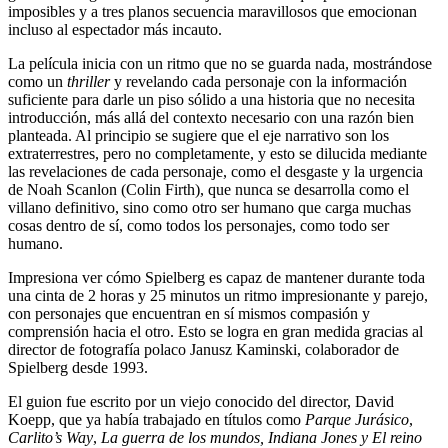
imposibles y a tres planos secuencia maravillosos que emocionan
incluso al espectador más incauto.
La película inicia con un ritmo que no se guarda nada, mostrándose
como un
thriller
y revelando cada personaje con la información
suficiente para darle un piso sólido a una historia que no necesita
introducción, más allá del contexto necesario con una razón bien
planteada. Al principio se sugiere que el eje narrativo son los
extraterrestres, pero no completamente, y esto se dilucida mediante
las revelaciones de cada personaje, como el desgaste y la urgencia
de Noah Scanlon (Colin Firth), que nunca se desarrolla como el
villano definitivo, sino como otro ser humano que carga muchas
cosas dentro de sí, como todos los personajes, como todo ser
humano.
Impresiona ver cómo Spielberg es capaz de mantener durante toda
una cinta de 2 horas y 25 minutos un ritmo impresionante y parejo,
con personajes que encuentran en sí mismos compasión y
comprensión hacia el otro. Esto se logra en gran medida gracias al
director de fotografía polaco Janusz Kaminski, colaborador de
Spielberg desde 1993.
El guion fue escrito por un viejo conocido del director, David
Koepp, que ya había trabajado en títulos como
Parque Jurásico
,
Carlito’s Way
,
La guerra de los mundos,
Indiana Jones y El reino