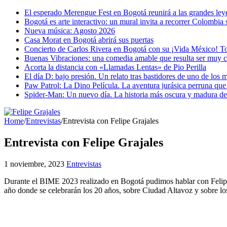
El esperado Merengue Fest en Bogotá reunirá a las grandes le
Bogotá es arte interactivo: un mural invita a recorrer Colombia 
Nueva música: Agosto 2026
Casa Morat en Bogotá abrirá sus puertas
Concierto de Carlos Rivera en Bogotá con su ¡Vida México! T
Buenas Vibraciones: una comedia amable que resulta ser muy c
Acorta la distancia con «Llamadas Lentas» de Pio Perilla
El día D: bajo presión. Un relato tras bastidores de uno de los 
Paw Patrol: La Dino Película. La aventura jurásica perruna que
Spider-Man: Un nuevo día. La historia más oscura y madura de l
Home
/
Entrevistas
/
Entrevista con Felipe Grajales
Entrevista con Felipe Grajales
1 noviembre, 2023
Entrevistas
Durante el BIME 2023 realizado en Bogotá pudimos hablar con Felipe G
año donde se celebrarán los 20 años, sobre Ciudad Altavoz y sobre lo