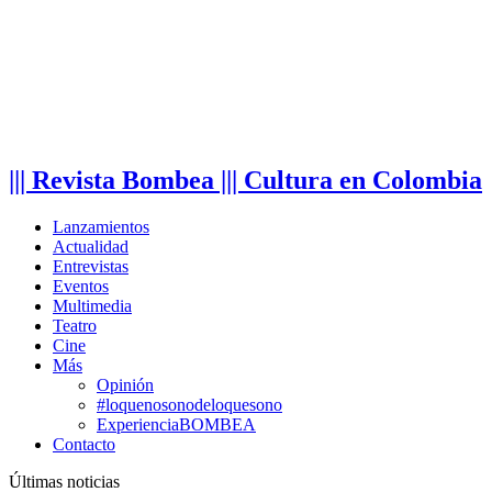
||| Revista Bombea ||| Cultura en Colombia
Lanzamientos
Actualidad
Entrevistas
Eventos
Multimedia
Teatro
Cine
Más
Opinión
#loquenosonodeloquesono
ExperienciaBOMBEA
Contacto
Últimas noticias