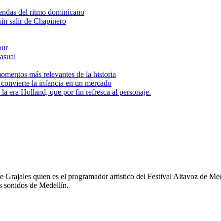
yendas del ritmo dominicano
sin salir de Chapinero
our
asual
momentos más relevantes de la historia
 convierte la infancia en un mercado
a era Holland, que por fin refresca al personaje.
rajales quien es el programador artistico del Festival Altavoz de Medel
s sonidos de Medellín.