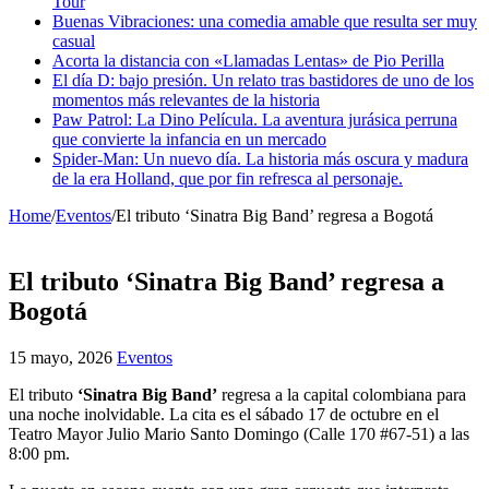
Tour
Buenas Vibraciones: una comedia amable que resulta ser muy
casual
Acorta la distancia con «Llamadas Lentas» de Pio Perilla
El día D: bajo presión. Un relato tras bastidores de uno de los
momentos más relevantes de la historia
Paw Patrol: La Dino Película. La aventura jurásica perruna
que convierte la infancia en un mercado
Spider-Man: Un nuevo día. La historia más oscura y madura
de la era Holland, que por fin refresca al personaje.
Home
/
Eventos
/
El tributo ‘Sinatra Big Band’ regresa a Bogotá
El tributo ‘Sinatra Big Band’ regresa a
Bogotá
15 mayo, 2026
Eventos
El tributo
‘Sinatra Big Band’
regresa a la capital colombiana para
una noche inolvidable. La cita es el sábado 17 de octubre en el
Teatro Mayor Julio Mario Santo Domingo (Calle 170 #67-51) a las
8:00 pm.