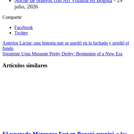
Noche de boleros con Ari Villalba en Bogotá
- 29
julio, 2026
Compartir
Facebook
Twitter
Anterior
Lactar: una historia que se quedó en la fachada y perdió el
fondo
Siguiente
Uma Musume Pretty Derby: Beginning of a New Era
Artículos similares
El esperado Merengue Fest en Bogotá reunirá a las